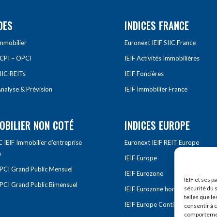
DES
INDICES FRANCE
Immobilier
Euronext IEIF SIIC France
SCPI – OPCI
IEIF Activités Immobilières
IIC-REITs
IEIF Foncières
nalyse & Prévision
IEIF Immobilier France
OBILIER NON COTÉ
INDICES EUROPE
IEIF Immobilier d’entreprise
Euronext IEIF REIT Europe
e
IEIF Europe
OPCI Grand Public Mensuel
IEIF Eurozone
IEIF et ses p
OPCI Grand Public Bimensuel
sécurité du s
IEIF Eurozone hors France
telles que le
IEIF Europe Continentale
consentir à 
comportement