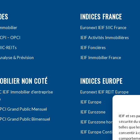
DES
INDICES FRANCE
Immobilier
Euronext IEIF SIIC France
SCPI – OPCI
IEIF Activités Immobilières
IIC-REITs
IEIF Foncières
nalyse & Prévision
IEIF Immobilier France
OBILIER NON COTÉ
INDICES EUROPE
IEIF Immobilier d’entreprise
Euronext IEIF REIT Europe
e
IEIF Europe
OPCI Grand Public Mensuel
IEIF Eurozone
IEIF et ses p
OPCI Grand Public Bimensuel
sécurité du s
IEIF Eurozone hors France
telles que le
IEIF Europe Continentale
consentir à 
comportement