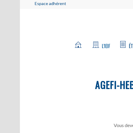
Espace adhérent
L’IEIF
ÉT
AGEFI-HE
Vous deve