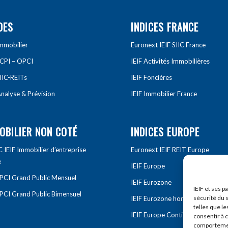
DES
INDICES FRANCE
Immobilier
Euronext IEIF SIIC France
SCPI – OPCI
IEIF Activités Immobilières
IIC-REITs
IEIF Foncières
nalyse & Prévision
IEIF Immobilier France
OBILIER NON COTÉ
INDICES EUROPE
IEIF Immobilier d’entreprise
Euronext IEIF REIT Europe
e
IEIF Europe
OPCI Grand Public Mensuel
IEIF Eurozone
IEIF et ses p
OPCI Grand Public Bimensuel
sécurité du s
IEIF Eurozone hors France
telles que le
IEIF Europe Continentale
consentir à 
comportement