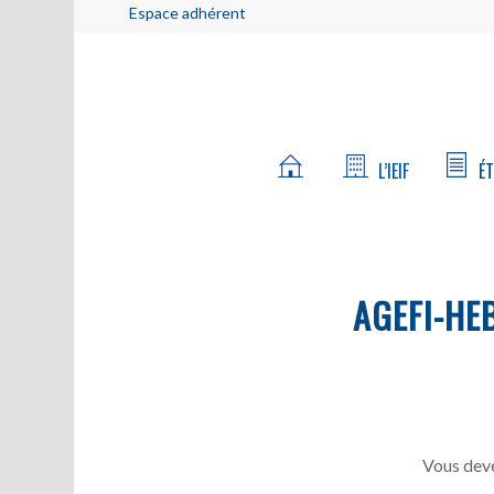
Espace adhérent
L’IEIF
ÉT
AGEFI-HE
Vous deve