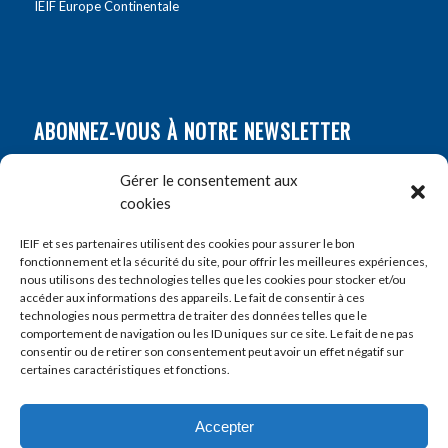
IEIF Europe Continentale
ABONNEZ-VOUS À NOTRE NEWSLETTER
Nom
*
Gérer le consentement aux
cookies
Prénom
*
IEIF et ses partenaires utilisent des cookies pour assurer le bon
fonctionnement et la sécurité du site, pour offrir les meilleures expériences,
nous utilisons des technologies telles que les cookies pour stocker et/ou
accéder aux informations des appareils. Le fait de consentir à ces
E-mail
*
technologies nous permettra de traiter des données telles que le
comportement de navigation ou les ID uniques sur ce site. Le fait de ne pas
consentir ou de retirer son consentement peut avoir un effet négatif sur
certaines caractéristiques et fonctions.
Accepter