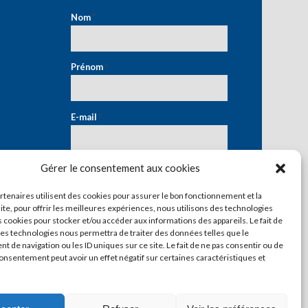
Nom
*
Prénom
*
E-mail
*
Gérer le consentement aux cookies
artenaires utilisent des cookies pour assurer le bon fonctionnement et la
ite, pour offrir les meilleures expériences, nous utilisons des technologies
s cookies pour stocker et/ou accéder aux informations des appareils. Le fait de
ces technologies nous permettra de traiter des données telles que le
 de navigation ou les ID uniques sur ce site. Le fait de ne pas consentir ou de
consentement peut avoir un effet négatif sur certaines caractéristiques et