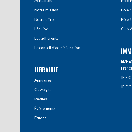
Actualités
Pôle 
Notre mission
Pôle 
Notre offre
Pôle S
L’équipe
Club A
Les adhérents
Le conseil d’administration
IMM
EDHEC 
LIBRAIRIE
Franc
IEIF 
Annuaires
IEIF 
Ouvrages
Revues
Évènements
Etudes