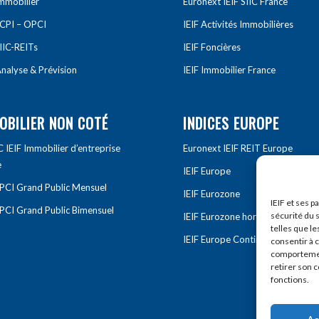
Immobilier
Euronext IEIF SIIC France
SCPI – OPCI
IEIF Activités Immobilières
IIC-REITs
IEIF Foncières
nalyse & Prévision
IEIF Immobilier France
OBILIER NON COTÉ
INDICES EUROPE
IEIF Immobilier d’entreprise
Euronext IEIF REIT Europe
e
IEIF Europe
OPCI Grand Public Mensuel
IEIF Eurozone
IEIF et ses p
OPCI Grand Public Bimensuel
sécurité du s
IEIF Eurozone hors France
telles que le
IEIF Europe Continentale
consentir à 
comportement
retirer son 
fonctions.