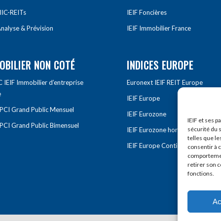
IIC-REITs
IEIF Foncières
nalyse & Prévision
IEIF Immobilier France
OBILIER NON COTÉ
INDICES EUROPE
IEIF Immobilier d’entreprise
Euronext IEIF REIT Europe
e
IEIF Europe
OPCI Grand Public Mensuel
IEIF Eurozone
IEIF et ses p
OPCI Grand Public Bimensuel
sécurité du s
IEIF Eurozone hors France
telles que le
IEIF Europe Continentale
consentir à 
comportement
retirer son 
fonctions.
Ac