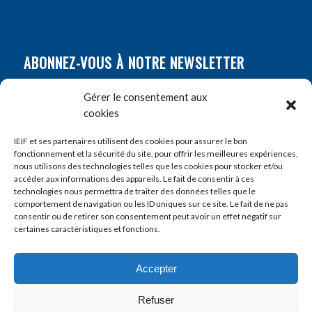
ABONNEZ-VOUS À NOTRE NEWSLETTER
Nom
*
Gérer le consentement aux
cookies
Prénom
*
IEIF et ses partenaires utilisent des cookies pour assurer le bon
fonctionnement et la sécurité du site, pour offrir les meilleures expériences,
nous utilisons des technologies telles que les cookies pour stocker et/ou
accéder aux informations des appareils. Le fait de consentir à ces
E-mail
*
technologies nous permettra de traiter des données telles que le
comportement de navigation ou les ID uniques sur ce site. Le fait de ne pas
consentir ou de retirer son consentement peut avoir un effet négatif sur
certaines caractéristiques et fonctions.
Accepter
Refuser