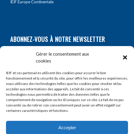
IEIF Europe Continentale
ABONNEZ-VOUS À NOTRE NEWSLETTER
Nom
*
Gérer le consentement aux
cookies
Prénom
*
IEIF et ses partenaires utilisent des cookies pour assurer le bon
fonctionnement et la sécurité du site, pour offrir les meilleures expériences,
nous utilisons des technologies telles que les cookies pour stocker et/ou
accéder aux informations des appareils. Le fait de consentir à ces
E-mail
*
technologies nous permettra de traiter des données telles que le
comportement de navigation ou les ID uniques sur ce site. Le fait de ne pas
consentir ou de retirer son consentement peut avoir un effet négatif sur
certaines caractéristiques et fonctions.
Accepter