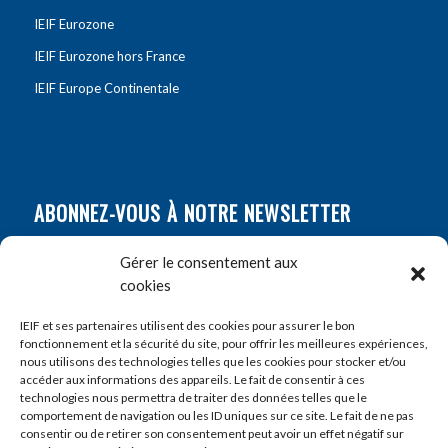
IEIF Eurozone
IEIF Eurozone hors France
IEIF Europe Continentale
ABONNEZ-VOUS À NOTRE NEWSLETTER
Nom
*
Gérer le consentement aux
cookies
Prénom
*
IEIF et ses partenaires utilisent des cookies pour assurer le bon
fonctionnement et la sécurité du site, pour offrir les meilleures expériences,
nous utilisons des technologies telles que les cookies pour stocker et/ou
accéder aux informations des appareils. Le fait de consentir à ces
E-mail
*
technologies nous permettra de traiter des données telles que le
comportement de navigation ou les ID uniques sur ce site. Le fait de ne pas
consentir ou de retirer son consentement peut avoir un effet négatif sur