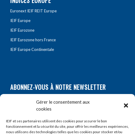
INDICES EUROPE
Euronext IEIF REIT Europe
IEIF Europe
IEIF Eurozone
IEIF Eurozone hors France
IEIF Europe Continentale
ABONNEZ-VOUS À NOTRE NEWSLETTER
Nom
*
Gérer le consentement aux
cookies
Prénom
*
IEIF et ses partenaires utilisent des cookies pour assurer le bon
fonctionnement et la sécurité du site, pour offrir les meilleures expériences,
nous utilisons des technologies telles que les cookies pour stocker et/ou