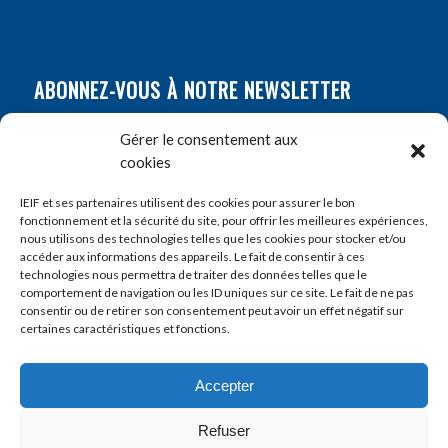
ABONNEZ-VOUS À NOTRE NEWSLETTER
Nom
*
Gérer le consentement aux
cookies
Prénom
*
IEIF et ses partenaires utilisent des cookies pour assurer le bon
fonctionnement et la sécurité du site, pour offrir les meilleures expériences,
nous utilisons des technologies telles que les cookies pour stocker et/ou
accéder aux informations des appareils. Le fait de consentir à ces
E-mail
*
technologies nous permettra de traiter des données telles que le
comportement de navigation ou les ID uniques sur ce site. Le fait de ne pas
consentir ou de retirer son consentement peut avoir un effet négatif sur
certaines caractéristiques et fonctions.
Accepter
Refuser