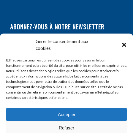
ABONNEZ-VOUS À NOTRE NEWSLETTER
Nom
*
Gérer le consentement aux
cookies
Prénom
*
IEIF et ses partenaires utilisent des cookies pour assurer le bon
fonctionnement et la sécurité du site, pour offrir les meilleures expériences,
nous utilisons des technologies telles que les cookies pour stocker et/ou
accéder aux informations des appareils. Le fait de consentir à ces
E-mail
*
technologies nous permettra de traiter des données telles que le
comportement de navigation ou les ID uniques sur ce site. Le fait de ne pas
consentir ou de retirer son consentement peut avoir un effet négatif sur
certaines caractéristiques et fonctions.
Accepter
Refuser