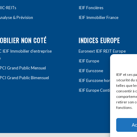
IIC-REITs
IEIF Foncières
nalyse & Prévision
IEIF Immobilier France
OBILIER NON COTÉ
INDICES EUROPE
IEIF Immobilier d’entreprise
Euronext IEIF REIT Europe
e
IEIF Europe
OPCI Grand Public Mensuel
IEIF Eurozone
IEIF et ses p
OPCI Grand Public Bimensuel
sécurité du s
IEIF Eurozone hors France
telles que le
IEIF Europe Continentale
consentir à 
comportement
retirer son 
fonctions.
Ac