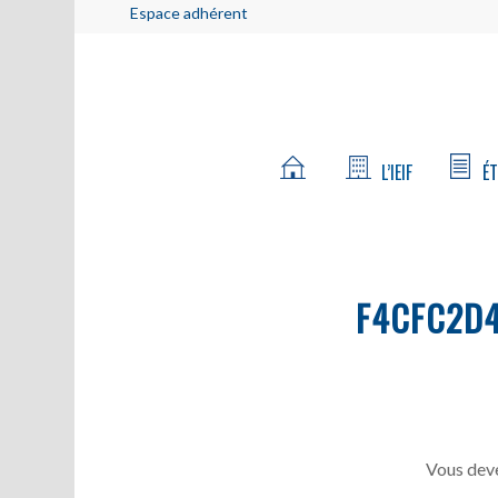
Espace adhérent
L’IEIF
ÉT
F4CFC2D4
Vous deve