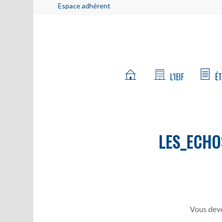
Espace adhérent
L’IEIF
ÉT
LES_ECHO
Vous deve