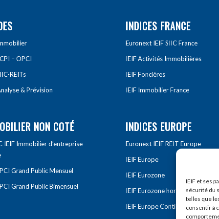
DES
INDICES FRANCE
Immobilier
Euronext IEIF SIIC France
SCPI – OPCI
IEIF Activités Immobilières
IIC-REITs
IEIF Foncières
nalyse & Prévision
IEIF Immobilier France
OBILIER NON COTÉ
INDICES EUROPE
IEIF Immobilier d’entreprise
Euronext IEIF REIT Europe
e
IEIF Europe
OPCI Grand Public Mensuel
IEIF Eurozone
IEIF et ses p
OPCI Grand Public Bimensuel
sécurité du s
IEIF Eurozone hors France
telles que le
IEIF Europe Continentale
consentir à 
comportement