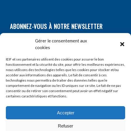
ABONNEZ-VOUS À NOTRE NEWSLETTER
Nom
*
Gérer le consentement aux
cookies
Prénom
*
IEIF et ses partenaires utilisent des cookies pour assurer le bon
fonctionnement et la sécurité du site, pour offrir les meilleures expériences,
nous utilisons des technologies telles que les cookies pour stocker et/ou
accéder aux informations des appareils. Le fait de consentir à ces
E-mail
*
technologies nous permettra de traiter des données telles que le
comportement de navigation ou les ID uniques sur ce site. Le fait de ne pas
consentir ou de retirer son consentement peut avoir un effet négatif sur
certaines caractéristiques et fonctions.
Accepter
Refuser