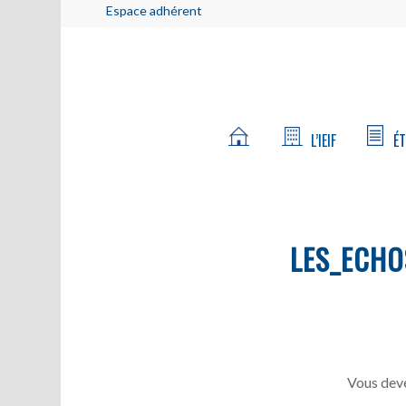
Espace adhérent
L’IEIF
ÉT
LES_ECHO
Vous deve