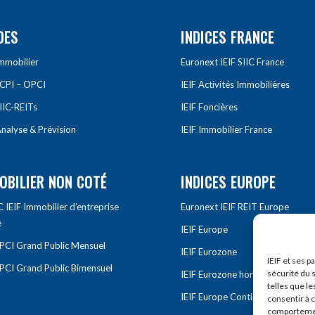
DES
INDICES FRANCE
Immobilier
Euronext IEIF SIIC France
SCPI – OPCI
IEIF Activités Immobilières
IIC-REITs
IEIF Foncières
nalyse & Prévision
IEIF Immobilier France
OBILIER NON COTÉ
INDICES EUROPE
IEIF Immobilier d’entreprise
Euronext IEIF REIT Europe
e
IEIF Europe
OPCI Grand Public Mensuel
IEIF Eurozone
IEIF et ses p
OPCI Grand Public Bimensuel
sécurité du s
IEIF Eurozone hors France
telles que le
IEIF Europe Continentale
consentir à 
comportement