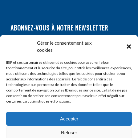
ABONNEZ-VOUS À NOTRE NEWSLETTER
Nom
*
Gérer le consentement aux
cookies
Prénom
*
IEIF et ses partenaires utilisent des cookies pour assurer le bon
fonctionnement et la sécurité du site, pour offrir les meilleures expériences,
nous utilisons des technologies telles que les cookies pour stocker et/ou
accéder aux informations des appareils. Le fait de consentir à ces
E-mail
*
technologies nous permettra de traiter des données telles que le
comportement de navigation ou les ID uniques sur ce site. Le fait de ne pas
consentir ou de retirer son consentement peut avoir un effet négatif sur
certaines caractéristiques et fonctions.
Accepter
Refuser