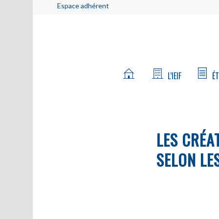
Espace adhérent
L’IEIF
ÉT
LES CRÉA
SELON LE