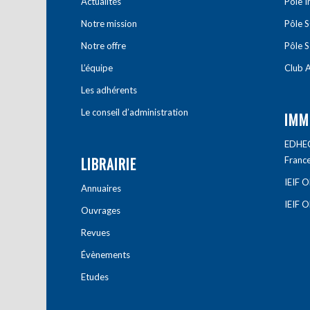
Actualités
Pôle 
Notre mission
Pôle 
Notre offre
Pôle S
L’équipe
Club A
Les adhérents
Le conseil d’administration
IMM
EDHEC 
LIBRAIRIE
Franc
IEIF 
Annuaires
IEIF 
Ouvrages
Revues
Évènements
Etudes