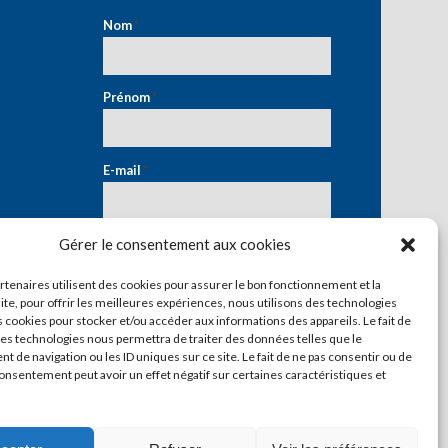
Nom
*
Prénom
*
E-mail
*
Gérer le consentement aux cookies
artenaires utilisent des cookies pour assurer le bon fonctionnement et la
ite, pour offrir les meilleures expériences, nous utilisons des technologies
s cookies pour stocker et/ou accéder aux informations des appareils. Le fait de
ces technologies nous permettra de traiter des données telles que le
 de navigation ou les ID uniques sur ce site. Le fait de ne pas consentir ou de
consentement peut avoir un effet négatif sur certaines caractéristiques et