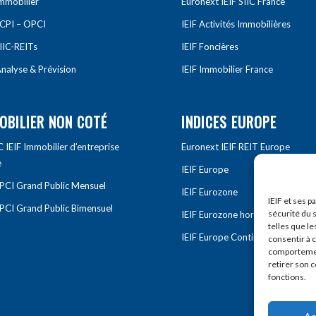
Immobilier
Euronext IEIF SIIC France
SCPI – OPCI
IEIF Activités Immobilières
IIC-REITs
IEIF Foncières
nalyse & Prévision
IEIF Immobilier France
OBILIER NON COTÉ
INDICES EUROPE
IEIF Immobilier d’entreprise
Euronext IEIF REIT Europe
e
IEIF Europe
OPCI Grand Public Mensuel
IEIF Eurozone
IEIF et ses p
OPCI Grand Public Bimensuel
sécurité du s
IEIF Eurozone hors France
telles que le
IEIF Europe Continentale
consentir à 
comportement
retirer son 
fonctions.