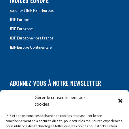
INDICES EUROPE
Euronext IEIF REIT Europe
IEIF Europe
IEIF Eurozone
IEIF Eurozone hors France
IEIF Europe Continentale
ABONNEZ-VOUS À NOTRE NEWSLETTER
Nom
*
Gérer le consentement aux
cookies
Prénom
*
IEIF et ses partenaires utilisent des cookies pour assurer le bon
fonctionnement et la sécurité du site, pour offrir les meilleures expériences,
nous utilisons des technologies telles que les cookies pour stocker et/ou