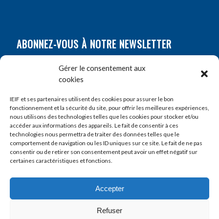
ABONNEZ-VOUS À NOTRE NEWSLETTER
Nom
*
Gérer le consentement aux
cookies
Prénom
*
IEIF et ses partenaires utilisent des cookies pour assurer le bon
fonctionnement et la sécurité du site, pour offrir les meilleures expériences,
nous utilisons des technologies telles que les cookies pour stocker et/ou
accéder aux informations des appareils. Le fait de consentir à ces
E-mail
*
technologies nous permettra de traiter des données telles que le
comportement de navigation ou les ID uniques sur ce site. Le fait de ne pas
consentir ou de retirer son consentement peut avoir un effet négatif sur
certaines caractéristiques et fonctions.
Accepter
Refuser