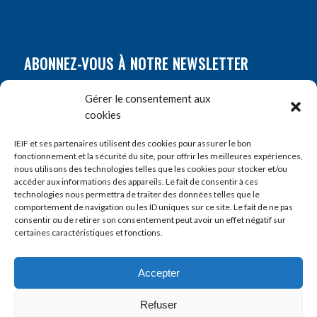
ABONNEZ-VOUS À NOTRE NEWSLETTER
Nom
*
Gérer le consentement aux
cookies
Prénom
*
IEIF et ses partenaires utilisent des cookies pour assurer le bon
fonctionnement et la sécurité du site, pour offrir les meilleures expériences,
nous utilisons des technologies telles que les cookies pour stocker et/ou
accéder aux informations des appareils. Le fait de consentir à ces
E-mail
*
technologies nous permettra de traiter des données telles que le
comportement de navigation ou les ID uniques sur ce site. Le fait de ne pas
consentir ou de retirer son consentement peut avoir un effet négatif sur
certaines caractéristiques et fonctions.
Accepter
Refuser