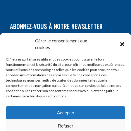
ABONNEZ-VOUS À NOTRE NEWSLETTER
Nom
*
Gérer le consentement aux
cookies
Prénom
*
IEIF et ses partenaires utilisent des cookies pour assurer le bon
fonctionnement et la sécurité du site, pour offrir les meilleures expériences,
nous utilisons des technologies telles que les cookies pour stocker et/ou
accéder aux informations des appareils. Le fait de consentir à ces
E-mail
*
technologies nous permettra de traiter des données telles que le
comportement de navigation ou les ID uniques sur ce site. Le fait de ne pas
consentir ou de retirer son consentement peut avoir un effet négatif sur
certaines caractéristiques et fonctions.
Accepter
Refuser