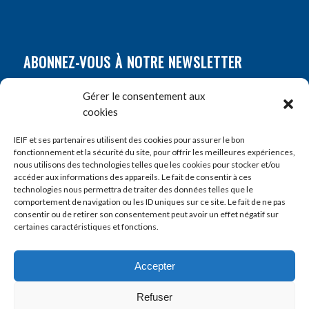
ABONNEZ-VOUS À NOTRE NEWSLETTER
Nom
*
Gérer le consentement aux
cookies
Prénom
*
IEIF et ses partenaires utilisent des cookies pour assurer le bon
fonctionnement et la sécurité du site, pour offrir les meilleures expériences,
nous utilisons des technologies telles que les cookies pour stocker et/ou
accéder aux informations des appareils. Le fait de consentir à ces
E-mail
*
technologies nous permettra de traiter des données telles que le
comportement de navigation ou les ID uniques sur ce site. Le fait de ne pas
consentir ou de retirer son consentement peut avoir un effet négatif sur
certaines caractéristiques et fonctions.
Accepter
Refuser