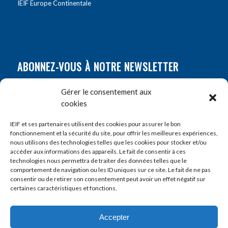
IEIF Europe Continentale
ABONNEZ-VOUS À NOTRE NEWSLETTER
Nom
*
Gérer le consentement aux
cookies
Prénom
*
IEIF et ses partenaires utilisent des cookies pour assurer le bon
fonctionnement et la sécurité du site, pour offrir les meilleures expériences,
nous utilisons des technologies telles que les cookies pour stocker et/ou
accéder aux informations des appareils. Le fait de consentir à ces
E-mail
*
technologies nous permettra de traiter des données telles que le
comportement de navigation ou les ID uniques sur ce site. Le fait de ne pas
consentir ou de retirer son consentement peut avoir un effet négatif sur
certaines caractéristiques et fonctions.
Accepter