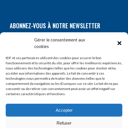
ABONNEZ-VOUS À NOTRE NEWSLETTER
Nom
*
Gérer le consentement aux
cookies
Prénom
*
IEIF et ses partenaires utilisent des cookies pour assurer le bon
fonctionnement et la sécurité du site, pour offrir les meilleures expériences,
nous utilisons des technologies telles que les cookies pour stocker et/ou
accéder aux informations des appareils. Le fait de consentir à ces
E-mail
*
technologies nous permettra de traiter des données telles que le
comportement de navigation ou les ID uniques sur ce site. Le fait de ne pas
consentir ou de retirer son consentement peut avoir un effet négatif sur
certaines caractéristiques et fonctions.
Accepter
Refuser