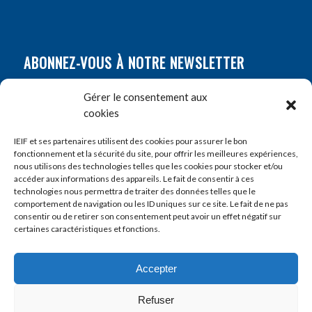
ABONNEZ-VOUS À NOTRE NEWSLETTER
Nom
*
Gérer le consentement aux
cookies
Prénom
*
IEIF et ses partenaires utilisent des cookies pour assurer le bon
fonctionnement et la sécurité du site, pour offrir les meilleures expériences,
nous utilisons des technologies telles que les cookies pour stocker et/ou
accéder aux informations des appareils. Le fait de consentir à ces
E-mail
*
technologies nous permettra de traiter des données telles que le
comportement de navigation ou les ID uniques sur ce site. Le fait de ne pas
consentir ou de retirer son consentement peut avoir un effet négatif sur
certaines caractéristiques et fonctions.
Accepter
Refuser