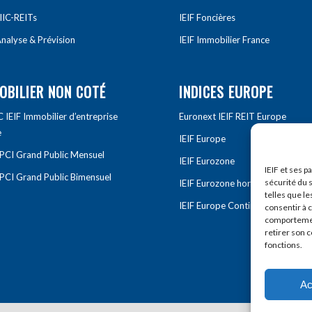
IIC-REITs
IEIF Foncières
nalyse & Prévision
IEIF Immobilier France
OBILIER NON COTÉ
INDICES EUROPE
IEIF Immobilier d’entreprise
Euronext IEIF REIT Europe
e
IEIF Europe
OPCI Grand Public Mensuel
IEIF Eurozone
IEIF et ses p
OPCI Grand Public Bimensuel
sécurité du s
IEIF Eurozone hors France
telles que le
IEIF Europe Continentale
consentir à 
comportement
retirer son 
fonctions.
Ac