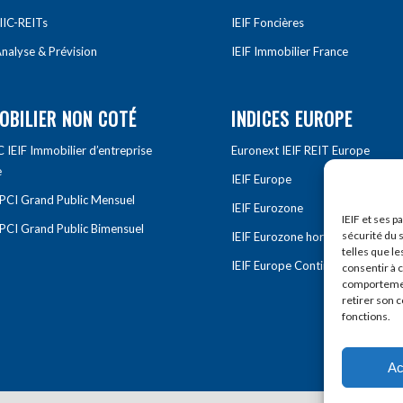
IIC-REITs
IEIF Foncières
nalyse & Prévision
IEIF Immobilier France
OBILIER NON COTÉ
INDICES EUROPE
IEIF Immobilier d’entreprise
Euronext IEIF REIT Europe
e
IEIF Europe
OPCI Grand Public Mensuel
IEIF Eurozone
IEIF et ses p
OPCI Grand Public Bimensuel
sécurité du s
IEIF Eurozone hors France
telles que le
IEIF Europe Continentale
consentir à 
comportement
retirer son 
fonctions.
Ac