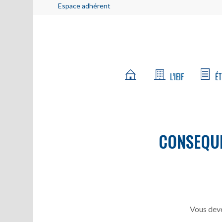
Espace adhérent
L’IEIF
ÉT
CONSEQU
Vous deve