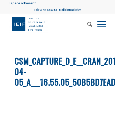
Espace adhérent
Tél : 01 44 82 63 63 - Mail : info@ieif.fr
CSM_CAPTURE_D_E__CRAN_20
04-
05_A___16.55.05_50B5BD7EA