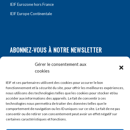
IEIF Eurozone hors France
IEIF Europe Continentale
ABONNEZ-VOUS À NOTRE NEWSLETTER
Nom
*
Gérer le consentement aux
cookies
Prénom
*
IEIF et ses partenaires utilisent des cookies pour assurer le bon
fonctionnement et la sécurité du site, pour offrir les meilleures expériences,
nous utilisons des technologies telles que les cookies pour stocker et/ou
accéder aux informations des appareils. Le fait de consentir à ces
E-mail
*
technologies nous permettra de traiter des données telles que le
comportement de navigation ou les ID uniques sur ce site. Le fait de ne pas
consentir ou de retirer son consentement peut avoir un effet négatif sur
certaines caractéristiques et fonctions.