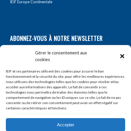
IEIF Europe Continentale
ABONNEZ-VOUS À NOTRE NEWSLETTER
Nom
*
Gérer le consentement aux
cookies
Prénom
*
IEIF et ses partenaires utilisent des cookies pour assurer le bon
fonctionnement et la sécurité du site, pour offrir les meilleures expériences,
nous utilisons des technologies telles que les cookies pour stocker et/ou
accéder aux informations des appareils. Le fait de consentir à ces
E-mail
*
technologies nous permettra de traiter des données telles que le
comportement de navigation ou les ID uniques sur ce site. Le fait de ne pas
consentir ou de retirer son consentement peut avoir un effet négatif sur
certaines caractéristiques et fonctions.
Accepter