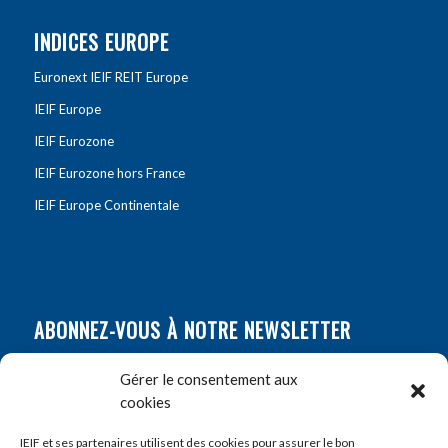
INDICES EUROPE
Euronext IEIF REIT Europe
IEIF Europe
IEIF Eurozone
IEIF Eurozone hors France
IEIF Europe Continentale
ABONNEZ-VOUS À NOTRE NEWSLETTER
Nom
*
Gérer le consentement aux
cookies
Prénom
*
IEIF et ses partenaires utilisent des cookies pour assurer le bon