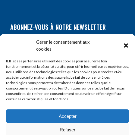
ABONNEZ-VOUS À NOTRE NEWSLETTER
Nom
*
Gérer le consentement aux
cookies
Prénom
*
IEIF et ses partenaires utilisent des cookies pour assurer le bon
fonctionnement et la sécurité du site, pour offrir les meilleures expériences,
nous utilisons des technologies telles que les cookies pour stocker et/ou
accéder aux informations des appareils. Le fait de consentir à ces
E-mail
*
technologies nous permettra de traiter des données telles que le
comportement de navigation ou les ID uniques sur ce site. Le fait de ne pas
consentir ou de retirer son consentement peut avoir un effet négatif sur
certaines caractéristiques et fonctions.
Accepter
Refuser