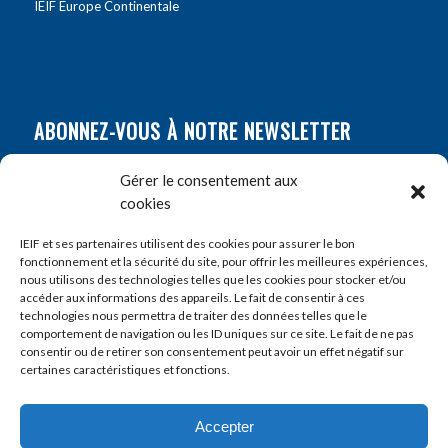
IEIF Europe Continentale
ABONNEZ-VOUS À NOTRE NEWSLETTER
Nom
*
Gérer le consentement aux
cookies
Prénom
*
IEIF et ses partenaires utilisent des cookies pour assurer le bon
fonctionnement et la sécurité du site, pour offrir les meilleures expériences,
nous utilisons des technologies telles que les cookies pour stocker et/ou
accéder aux informations des appareils. Le fait de consentir à ces
E-mail
*
technologies nous permettra de traiter des données telles que le
comportement de navigation ou les ID uniques sur ce site. Le fait de ne pas
consentir ou de retirer son consentement peut avoir un effet négatif sur
certaines caractéristiques et fonctions.
Accepter