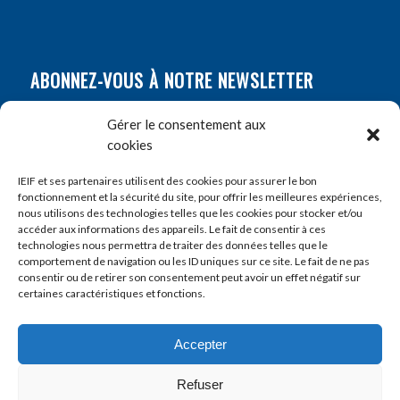
ABONNEZ-VOUS À NOTRE NEWSLETTER
Nom
*
Gérer le consentement aux
cookies
Prénom
*
IEIF et ses partenaires utilisent des cookies pour assurer le bon
fonctionnement et la sécurité du site, pour offrir les meilleures expériences,
nous utilisons des technologies telles que les cookies pour stocker et/ou
accéder aux informations des appareils. Le fait de consentir à ces
E-mail
*
technologies nous permettra de traiter des données telles que le
comportement de navigation ou les ID uniques sur ce site. Le fait de ne pas
consentir ou de retirer son consentement peut avoir un effet négatif sur
certaines caractéristiques et fonctions.
Accepter
Refuser