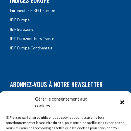
INDICES EUROPE
Euronext IEIF REIT Europe
IEIF Europe
IEIF Eurozone
IEIF Eurozone hors France
IEIF Europe Continentale
ABONNEZ-VOUS À NOTRE NEWSLETTER
Nom
*
Gérer le consentement aux
cookies
Prénom
*
IEIF et ses partenaires utilisent des cookies pour assurer le bon
fonctionnement et la sécurité du site, pour offrir les meilleures expériences,
nous utilisons des technologies telles que les cookies pour stocker et/ou