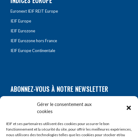
INDICES EUROPE
Euronext IEIF REIT Europe
IEIF Europe
IEIF Eurozone
IEIF Eurozone hors France
IEIF Europe Continentale
ABONNEZ-VOUS À NOTRE NEWSLETTER
Nom
*
Gérer le consentement aux
cookies
Prénom
*
IEIF et ses partenaires utilisent des cookies pour assurer le bon
fonctionnement et la sécurité du site, pour offrir les meilleures expériences,
nous utilisons des technologies telles que les cookies pour stocker et/ou