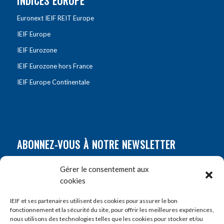
INDICES EUROPE
Euronext IEIF REIT Europe
IEIF Europe
IEIF Eurozone
IEIF Eurozone hors France
IEIF Europe Continentale
ABONNEZ-VOUS À NOTRE NEWSLETTER
Nom
*
Gérer le consentement aux
cookies
Prénom
*
IEIF et ses partenaires utilisent des cookies pour assurer le bon
fonctionnement et la sécurité du site, pour offrir les meilleures expériences,
nous utilisons des technologies telles que les cookies pour stocker et/ou