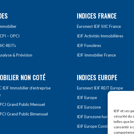
DES
INDICES FRANCE
Immobilier
Euronext IEIF SIIC France
SCPI – OPCI
IEIF Activités Immobilières
IIC-REITs
IEIF Foncières
nalyse & Prévision
IEIF Immobilier France
OBILIER NON COTÉ
INDICES EUROPE
IEIF Immobilier d’entreprise
Euronext IEIF REIT Europe
e
IEIF Europe
OPCI Grand Public Mensuel
IEIF Eurozone
IEIF et ses p
OPCI Grand Public Bimensuel
sécurité du s
IEIF Eurozone hors France
telles que le
IEIF Europe Continentale
consentir à 
comportement