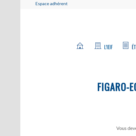
Espace adhérent
L’IEIF
ÉT
FIGARO-E
Vous deve