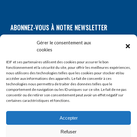
ABONNEZ-VOUS À NOTRE NEWSLETTER
Nom
*
Gérer le consentement aux
cookies
Prénom
*
IEIF et ses partenaires utilisent des cookies pour assurer le bon
fonctionnement et la sécurité du site, pour offrir les meilleures expériences,
nous utilisons des technologies telles que les cookies pour stocker et/ou
accéder aux informations des appareils. Le fait de consentir à ces
E-mail
*
technologies nous permettra de traiter des données telles que le
comportement de navigation ou les ID uniques sur ce site. Le fait de ne pas
consentir ou de retirer son consentement peut avoir un effet négatif sur
certaines caractéristiques et fonctions.
Accepter
Refuser