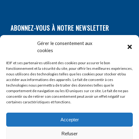
ABONNEZ-VOUS À NOTRE NEWSLETTER
Nom
*
Gérer le consentement aux
cookies
Prénom
*
IEIF et ses partenaires utilisent des cookies pour assurer le bon
fonctionnement et la sécurité du site, pour offrir les meilleures expériences,
nous utilisons des technologies telles que les cookies pour stocker et/ou
accéder aux informations des appareils. Le fait de consentir à ces
E-mail
*
technologies nous permettra de traiter des données telles que le
comportement de navigation ou les ID uniques sur ce site. Le fait de ne pas
consentir ou de retirer son consentement peut avoir un effet négatif sur
certaines caractéristiques et fonctions.
Accepter
Refuser