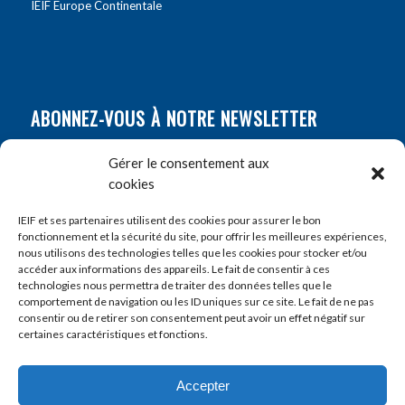
IEIF Europe Continentale
ABONNEZ-VOUS À NOTRE NEWSLETTER
Nom
*
Gérer le consentement aux
cookies
Prénom
*
IEIF et ses partenaires utilisent des cookies pour assurer le bon
fonctionnement et la sécurité du site, pour offrir les meilleures expériences,
nous utilisons des technologies telles que les cookies pour stocker et/ou
accéder aux informations des appareils. Le fait de consentir à ces
E-mail
*
technologies nous permettra de traiter des données telles que le
comportement de navigation ou les ID uniques sur ce site. Le fait de ne pas
consentir ou de retirer son consentement peut avoir un effet négatif sur
certaines caractéristiques et fonctions.
Accepter