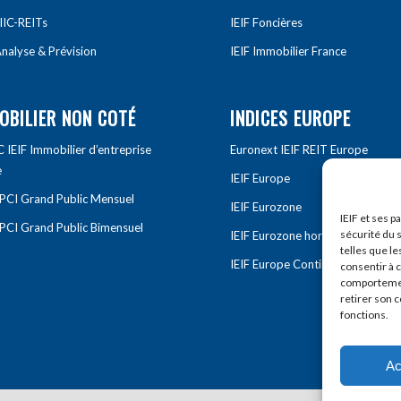
IIC-REITs
IEIF Foncières
nalyse & Prévision
IEIF Immobilier France
OBILIER NON COTÉ
INDICES EUROPE
IEIF Immobilier d’entreprise
Euronext IEIF REIT Europe
e
IEIF Europe
OPCI Grand Public Mensuel
IEIF Eurozone
IEIF et ses p
OPCI Grand Public Bimensuel
sécurité du s
IEIF Eurozone hors France
telles que le
IEIF Europe Continentale
consentir à 
comportement
retirer son 
fonctions.
Ac