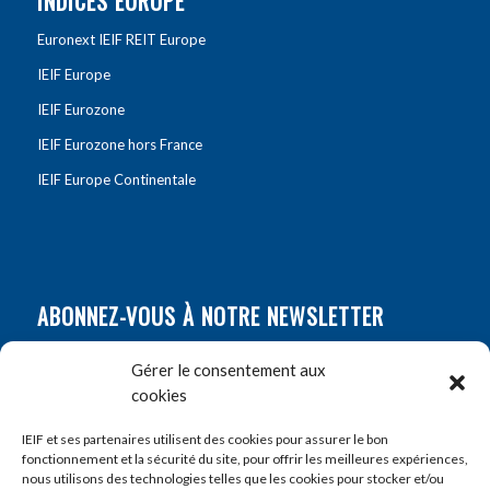
INDICES EUROPE
Euronext IEIF REIT Europe
IEIF Europe
IEIF Eurozone
IEIF Eurozone hors France
IEIF Europe Continentale
ABONNEZ-VOUS À NOTRE NEWSLETTER
Nom
*
Gérer le consentement aux
cookies
Prénom
*
IEIF et ses partenaires utilisent des cookies pour assurer le bon
fonctionnement et la sécurité du site, pour offrir les meilleures expériences,
nous utilisons des technologies telles que les cookies pour stocker et/ou