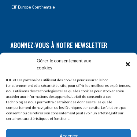
IEIF Europe Continentale
ABONNEZ-VOUS À NOTRE NEWSLETTER
Nom
*
Gérer le consentement aux
cookies
Prénom
*
IEIF et ses partenaires utilisent des cookies pour assurer le bon
fonctionnement et la sécurité du site, pour offrir les meilleures expériences,
nous utilisons des technologies telles que les cookies pour stocker et/ou
accéder aux informations des appareils. Le fait de consentir à ces
E-mail
*
technologies nous permettra de traiter des données telles que le
comportement de navigation ou les ID uniques sur ce site. Le fait de ne pas
consentir ou de retirer son consentement peut avoir un effet négatif sur
certaines caractéristiques et fonctions.
Accepter