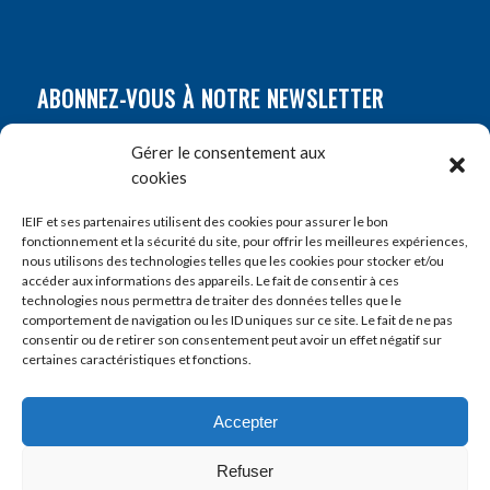
ABONNEZ-VOUS À NOTRE NEWSLETTER
Nom
*
Gérer le consentement aux
cookies
Prénom
*
IEIF et ses partenaires utilisent des cookies pour assurer le bon
fonctionnement et la sécurité du site, pour offrir les meilleures expériences,
nous utilisons des technologies telles que les cookies pour stocker et/ou
accéder aux informations des appareils. Le fait de consentir à ces
E-mail
*
technologies nous permettra de traiter des données telles que le
comportement de navigation ou les ID uniques sur ce site. Le fait de ne pas
consentir ou de retirer son consentement peut avoir un effet négatif sur
certaines caractéristiques et fonctions.
Accepter
Refuser