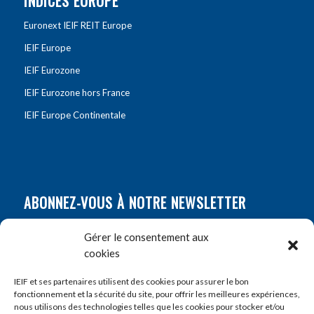
INDICES EUROPE
Euronext IEIF REIT Europe
IEIF Europe
IEIF Eurozone
IEIF Eurozone hors France
IEIF Europe Continentale
ABONNEZ-VOUS À NOTRE NEWSLETTER
Nom
*
Gérer le consentement aux
cookies
Prénom
*
IEIF et ses partenaires utilisent des cookies pour assurer le bon
fonctionnement et la sécurité du site, pour offrir les meilleures expériences,
nous utilisons des technologies telles que les cookies pour stocker et/ou