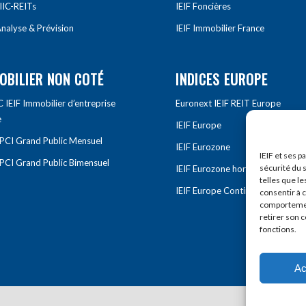
IIC-REITs
IEIF Foncières
nalyse & Prévision
IEIF Immobilier France
OBILIER NON COTÉ
INDICES EUROPE
IEIF Immobilier d’entreprise
Euronext IEIF REIT Europe
e
IEIF Europe
OPCI Grand Public Mensuel
IEIF Eurozone
IEIF et ses p
OPCI Grand Public Bimensuel
sécurité du s
IEIF Eurozone hors France
telles que le
IEIF Europe Continentale
consentir à 
comportement
retirer son 
fonctions.
Ac