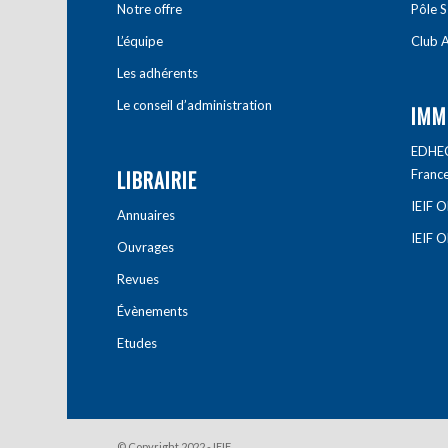
Notre offre
Pôle S
L’équipe
Club A
Les adhérents
Le conseil d’administration
IMM
EDHEC 
LIBRAIRIE
Franc
IEIF 
Annuaires
IEIF 
Ouvrages
Revues
Évènements
Etudes
© Copyright 2022 - IEIF