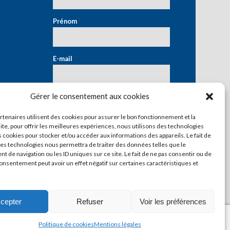
Prénom
*
E-mail
*
Gérer le consentement aux cookies
artenaires utilisent des cookies pour assurer le bon fonctionnement et la
ite, pour offrir les meilleures expériences, nous utilisons des technologies
s cookies pour stocker et/ou accéder aux informations des appareils. Le fait de
ces technologies nous permettra de traiter des données telles que le
 de navigation ou les ID uniques sur ce site. Le fait de ne pas consentir ou de
consentement peut avoir un effet négatif sur certaines caractéristiques et
cepter
Refuser
Voir les préférences
Politique de cookies
Mentions légales
Mentions légales
Contact
Politique de cookies (UE)