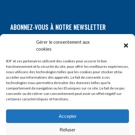
ABONNEZ-VOUS À NOTRE NEWSLETTER
Nom
*
Gérer le consentement aux
cookies
Prénom
*
IEIF et ses partenaires utilisent des cookies pour assurer le bon
fonctionnement et la sécurité du site, pour offrir les meilleures expériences,
nous utilisons des technologies telles que les cookies pour stocker et/ou
accéder aux informations des appareils. Le fait de consentir à ces
E-mail
*
technologies nous permettra de traiter des données telles que le
comportement de navigation ou les ID uniques sur ce site. Le fait de ne pas
consentir ou de retirer son consentement peut avoir un effet négatif sur
certaines caractéristiques et fonctions.
Accepter
Refuser