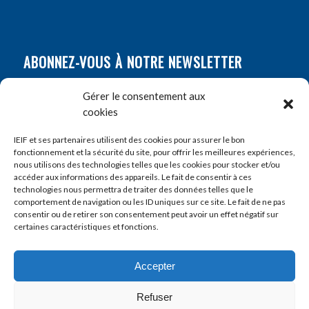
ABONNEZ-VOUS À NOTRE NEWSLETTER
Nom
*
Gérer le consentement aux
cookies
Prénom
*
IEIF et ses partenaires utilisent des cookies pour assurer le bon
fonctionnement et la sécurité du site, pour offrir les meilleures expériences,
nous utilisons des technologies telles que les cookies pour stocker et/ou
accéder aux informations des appareils. Le fait de consentir à ces
E-mail
*
technologies nous permettra de traiter des données telles que le
comportement de navigation ou les ID uniques sur ce site. Le fait de ne pas
consentir ou de retirer son consentement peut avoir un effet négatif sur
certaines caractéristiques et fonctions.
Accepter
Refuser