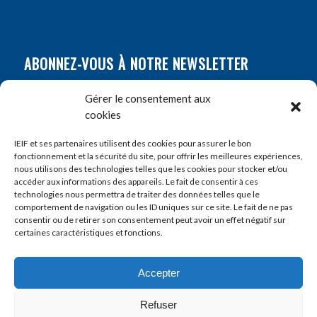
ABONNEZ-VOUS À NOTRE NEWSLETTER
Nom
*
Gérer le consentement aux
cookies
Prénom
*
IEIF et ses partenaires utilisent des cookies pour assurer le bon
fonctionnement et la sécurité du site, pour offrir les meilleures expériences,
nous utilisons des technologies telles que les cookies pour stocker et/ou
accéder aux informations des appareils. Le fait de consentir à ces
E-mail
*
technologies nous permettra de traiter des données telles que le
comportement de navigation ou les ID uniques sur ce site. Le fait de ne pas
consentir ou de retirer son consentement peut avoir un effet négatif sur
certaines caractéristiques et fonctions.
Accepter
Refuser